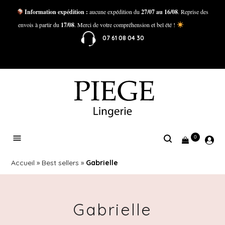
Information expédition :
aucune expédition du
27/07 au 16/08
. Reprise des
envois à partir du
17/08
. Merci de votre compréhension et bel été !
07 61 08 04 30
0
Accueil
»
Best sellers
»
Gabrielle
Gabrielle