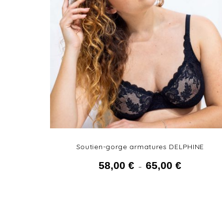
Soutien-gorge armatures DELPHINE
58,00
€
65,00
€
Plage de pri
–
58,00 € à
65,00 €