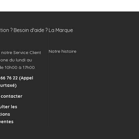
ion ? Besoin d'aide ?
La Marque
Notre histoire
notre Service Client
hone du lundi au
de 10h00 à 17h00.
 66 76 22 (Appel
surtaxé)
 contacter
lter les
tions
uentes