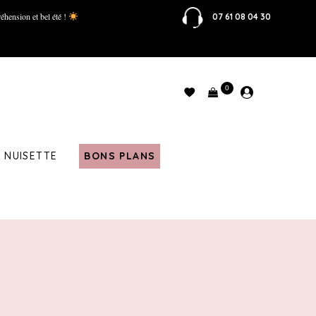
éhension et bel été !
07 61 08 04 30
0
NUISETTE
BONS PLANS