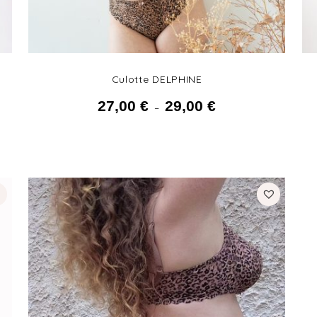
Culotte DELPHINE
27,00
€
29,00
€
Plage de prix :
–
27,00 € à
29,00 €