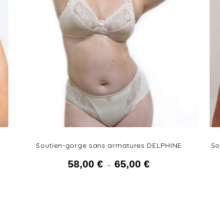
Soutien-gorge sans armatures DELPHINE
So
58,00
€
65,00
€
x :
Plage de prix :
–
58,00 € à
65,00 €