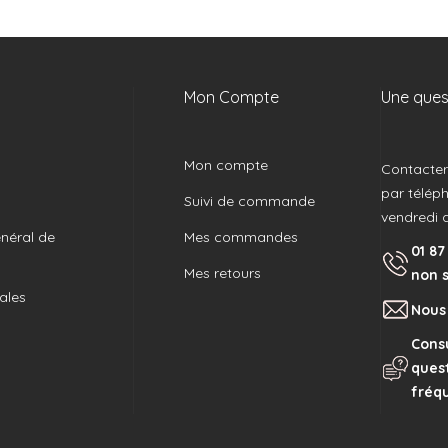
Mon Compte
Une quest
Mon compte
Contacter 
par télép
Suivi de commande
vendredi 
néral de
Mes commandes
01 87
Mes retours
non 
ales
Nous
Consu
ques
fréq