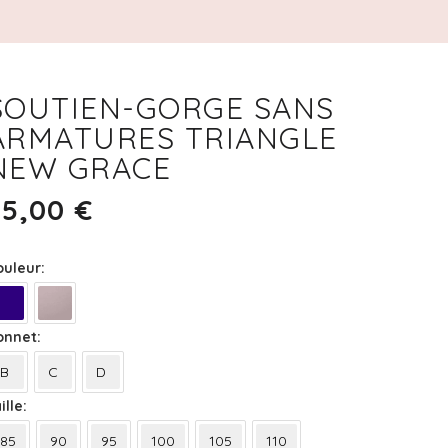
SOUTIEN-GORGE SANS
ARMATURES TRIANGLE
NEW GRACE
65,00
€
ouleur
onnet
B
C
D
ille
85
90
95
100
105
110