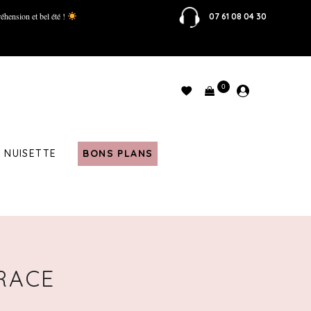
éhension et bel été !
07 61 08 04 30
0
NUISETTE
BONS PLANS
GRACE