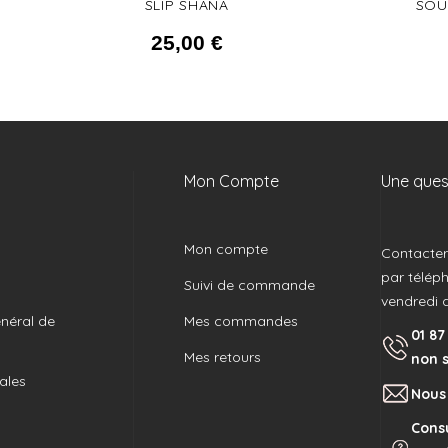
SLIP SHANA
SOU
25,00
€
Mon Compte
Une quest
Mon compte
Contacter 
par télép
Suivi de commande
vendredi 
néral de
Mes commandes
01 87
Mes retours
non 
ales
Nous
Consu