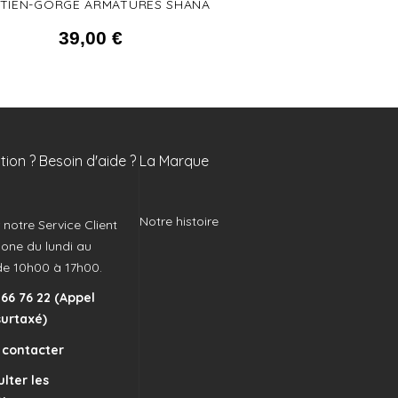
TIEN-GORGE ARMATURES SHANA
39,00
€
ion ? Besoin d'aide ?
La Marque
Notre histoire
notre Service Client
hone du lundi au
de 10h00 à 17h00.
 66 76 22 (Appel
surtaxé)
 contacter
lter les