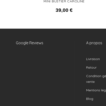
MINI BUSTIER CAROLINE
39,00
€
Google Reviews
A propos
Livraison
Retour
Condition gé
vente
Mentions lég
Blog