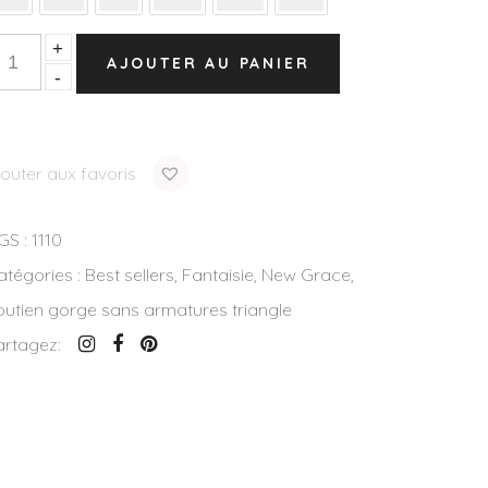
uantity
+
AJOUTER AU PANIER
-
jouter aux favoris
GS :
1110
atégories :
Best sellers
,
Fantaisie
,
New Grace
,
outien gorge sans armatures triangle
artagez: