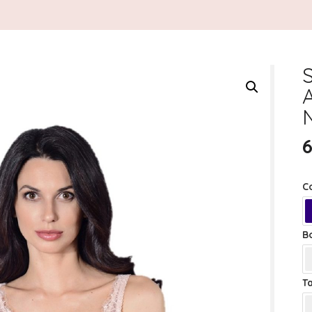
C
B
Ta