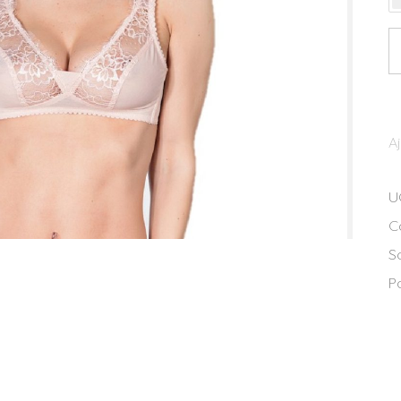
Q
A
U
C
S
P