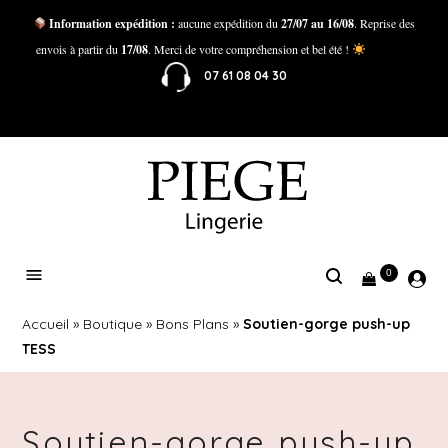
Information expédition :
aucune expédition du
27/07 au 16/08
. Reprise des
envois à partir du
17/08
. Merci de votre compréhension et bel été !
07 61 08 04 30
0
Accueil
»
Boutique
»
Bons Plans
»
Soutien-gorge push-up
TESS
Soutien-gorge push-up