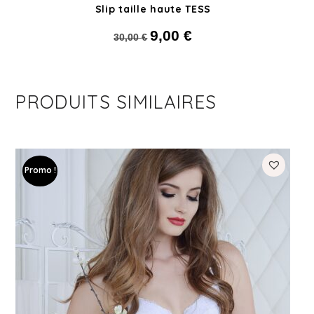
Slip taille haute TESS
9,00
€
Le prix initial était : 30,00 €.
Le prix actuel est :
30,00
€
9,00 €.
PRODUITS SIMILAIRES
Promo !