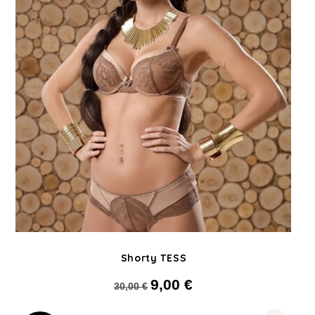
Shorty TESS
9,00
€
Le prix initial était : 30,00 €.
Le prix actuel est :
30,00
€
9,00 €.