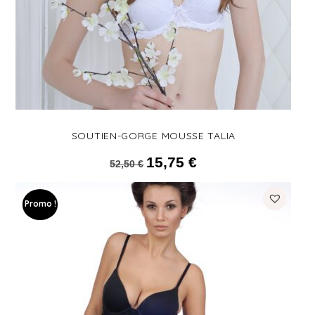
SOUTIEN-GORGE MOUSSE TALIA
15,75
€
Le prix initial était : 52,50 €.
Le prix actuel est :
52,50
€
15,75 €.
Promo !