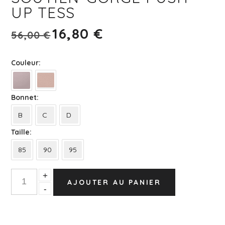
UP TESS
16,80
€
Le prix initial était : 56,00 €.
Le prix actuel est : 16,80 €.
56,00
€
Couleur
Bonnet
B
C
D
Taille
85
90
95
Quantity
+
AJOUTER AU PANIER
-