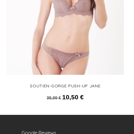
SOUTIEN-GORGE PUSH-UP JANE
10,50
€
Le prix initial était : 35,00 €.
Le prix actuel est :
35,00
€
10,50 €.
Google Reviews