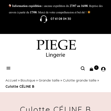
Information expédition :
aucune expédition du
27/07 au 16/08
. Reprise des
envois à partir du
17/08
. Merci de votre compréhension et bel été !
07 61 08 04 30
0
Accueil
»
Boutique
»
Grande taille
»
Culotte grande taille
»
Culotte CÉLINE B
Culotte CÉLINE B