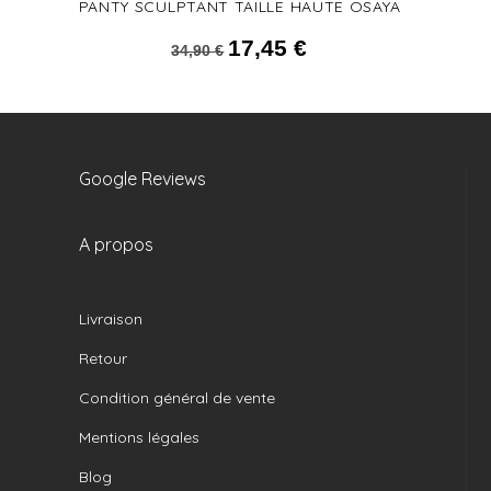
PANTY SCULPTANT TAILLE HAUTE OSAYA
17,45
€
Le prix initial était : 34,90 €.
Le prix actuel est :
34,90
€
17,45 €.
Google Reviews
A propos
Livraison
Retour
Condition général de vente
Mentions légales
Blog