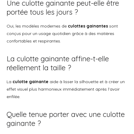
Une culotte gainante peut-elle être
portée tous les jours ?
Oui, les modèles modernes de
culottes gainantes
sont
conçus pour un usage quotidien grâce à des matières
confortables et respirantes.
La culotte gainante affine-t-elle
réellement la taille ?
La
culotte gainante
aide à lisser la silhouette et à créer un
effet visuel plus harmonieux immédiatement après l’avoir
enfilée.
Quelle tenue porter avec une culotte
gainante ?