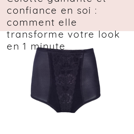
confiance en soi :
comment elle
transforme votre look
en 1 minute