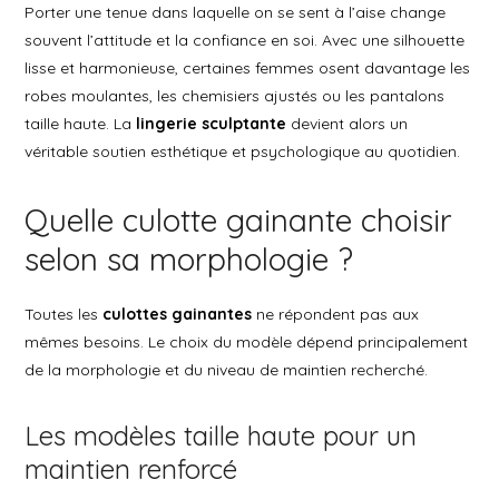
Porter une tenue dans laquelle on se sent à l’aise change
souvent l’attitude et la confiance en soi. Avec une silhouette
lisse et harmonieuse, certaines femmes osent davantage les
robes moulantes, les chemisiers ajustés ou les pantalons
taille haute. La
lingerie sculptante
devient alors un
véritable soutien esthétique et psychologique au quotidien.
Quelle culotte gainante choisir
selon sa morphologie ?
Toutes les
culottes gainantes
ne répondent pas aux
mêmes besoins. Le choix du modèle dépend principalement
de la morphologie et du niveau de maintien recherché.
Les modèles taille haute pour un
maintien renforcé