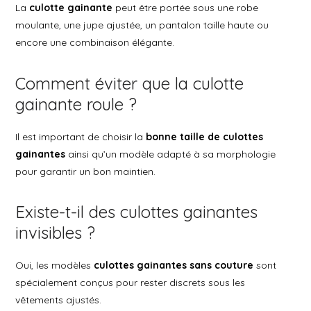
La
culotte gainante
peut être portée sous une robe
moulante, une jupe ajustée, un pantalon taille haute ou
encore une combinaison élégante.
Comment éviter que la culotte
gainante roule ?
Il est important de choisir la
bonne taille de culottes
gainantes
ainsi qu’un modèle adapté à sa morphologie
pour garantir un bon maintien.
Existe-t-il des culottes gainantes
invisibles ?
Oui, les modèles
culottes gainantes sans couture
sont
spécialement conçus pour rester discrets sous les
vêtements ajustés.