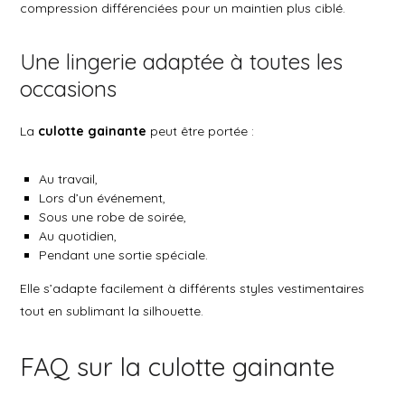
compression différenciées pour un maintien plus ciblé.
Une lingerie adaptée à toutes les
occasions
La
culotte gainante
peut être portée :
Au travail,
Lors d’un événement,
Sous une robe de soirée,
Au quotidien,
Pendant une sortie spéciale.
Elle s’adapte facilement à différents styles vestimentaires
tout en sublimant la silhouette.
FAQ sur la culotte gainante