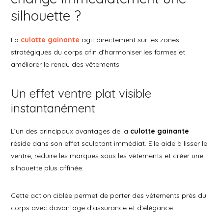
silhouette ?
La
culotte gainante
agit directement sur les zones
stratégiques du corps afin d’harmoniser les formes et
améliorer le rendu des vêtements.
Un effet ventre plat visible
instantanément
L’un des principaux avantages de la
culotte gainante
réside dans son effet sculptant immédiat. Elle aide à lisser le
ventre, réduire les marques sous les vêtements et créer une
silhouette plus affinée.
Cette action ciblée permet de porter des vêtements près du
corps avec davantage d’assurance et d’élégance.