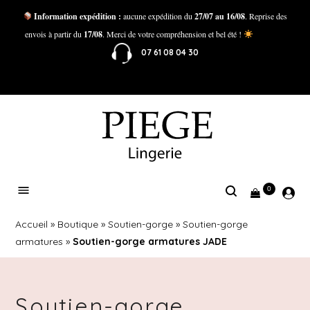
Information expédition :
aucune expédition du
27/07 au 16/08
. Reprise des
envois à partir du
17/08
. Merci de votre compréhension et bel été !
07 61 08 04 30
0
Accueil
»
Boutique
»
Soutien-gorge
»
Soutien-gorge
armatures
»
Soutien-gorge armatures JADE
Soutien-gorge