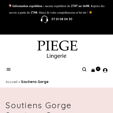
Information expédition :
aucune expédition du
27/07 au 16/08
. Reprise des
envois à partir du
17/08
. Merci de votre compréhension et bel été !
07 61 08 04 30
0
Accueil
»
Soutiens Gorge
Soutiens Gorge