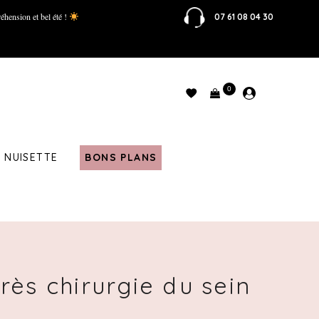
éhension et bel été !
07 61 08 04 30
0
NUISETTE
BONS PLANS
rès chirurgie du sein