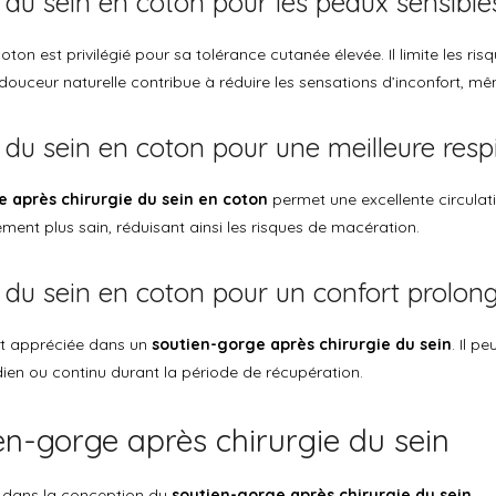
 du sein en coton pour les peaux sensible
 coton est privilégié pour sa tolérance cutanée élevée. Il limite les risqu
a douceur naturelle contribue à réduire les sensations d’inconfort, 
 du sein en coton pour une meilleure resp
e après chirurgie du sein en coton
permet une excellente circulation
ment plus sain, réduisant ainsi les risques de macération.
 du sein en coton pour un confort prolon
ent appréciée dans un
soutien-gorge après chirurgie du sein
. Il p
dien ou continu durant la période de récupération.
en-gorge après chirurgie du sein
ée dans la conception du
soutien-gorge après chirurgie du sein
.